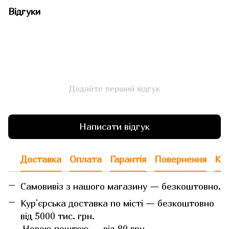
Відгуки
Додайте перший відгук
Написати відгук
Доставка
Оплата
Гарантія
Повернення
Кон
Самовивіз з нашого магазину — безкоштовно.
Кур'єрська доставка по місті — безкоштовно
від 5000 тис. грн.
Новою поштою — від 80 грн.