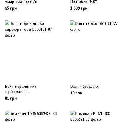
Амартизатор б/п
Бензобак B407
45 грн
1 639 грн
Болт перехідника
Болти (роздріб)
карбюратора
19 грн
84 грн