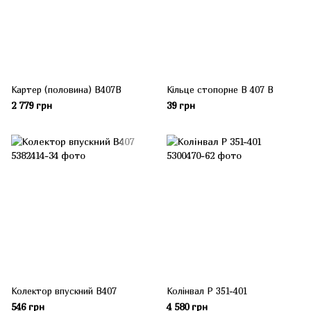
Картер (половина) B407B
Кільце стопорне В 407 В
2 779 грн
39 грн
Колектор впускний В407
Колінвал Р 351-401
546 грн
4 580 грн