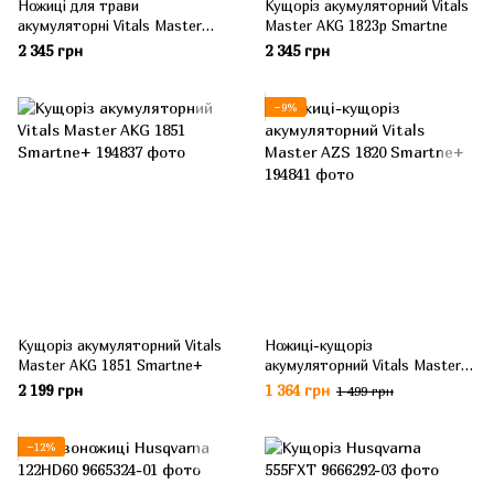
Ножицi для трави
Кущоріз акумуляторний Vitals
акумуляторнi Vitals Master
Master AKG 1823p Smartne
AZS 1850p Smartne
2 345 грн
2 345 грн
−9%
Кущоріз акумуляторний Vitals
Ножиці-кущоріз
Master AKG 1851 Smartne+
акумуляторний Vitals Master
AZS 1820 Smartne+
2 199 грн
1 364 грн
1 499 грн
−12%