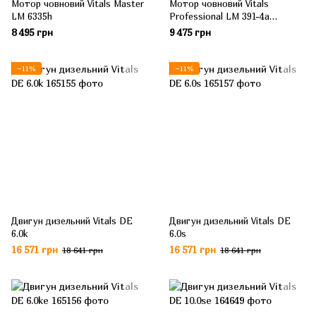
Мотор човновий Vitals Master
Мотор човновий Vitals
LM 6335h
Professional LM 391-4a
(редуктор + двигун)
8 495 грн
9 475 грн
−11%
−11%
Двигун дизельний Vitals DE
Двигун дизельний Vitals DE
6.0k
6.0s
16 571 грн
16 571 грн
18 641 грн
18 641 грн