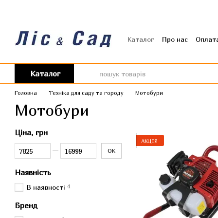
Перейти до основного контенту
Каталог
Про нас
Оплата
Угода користувача
Від
Каталог
Головна
Техніка для саду та городу
Мотобури
Мотобури
Ціна, грн
АКЦІЯ
Від Ціна, грн
До Ціна, грн
ОК
Наявність
4
В наявності
Бренд