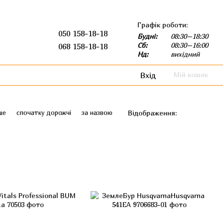
Графік роботи:
050 158-18-18
Будні:
08:30–18:30
Сб:
08:30–16:00
068 158-18-18
Нд:
вихідний
Вхід
Мій кошик
Відображення:
ше
спочатку дорожчі
за назвою