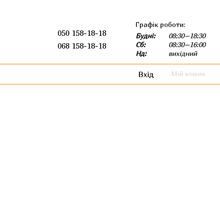
Графік роботи:
050 158-18-18
Будні:
08:30–18:30
Сб:
08:30–16:00
068 158-18-18
Нд:
вихідний
Вхід
Мій кошик