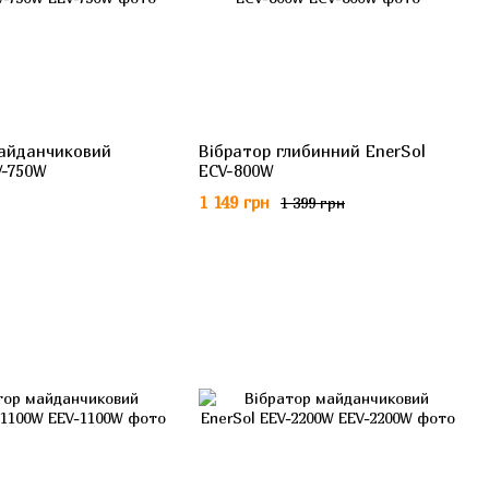
майданчиковий
Вібратор глибинний EnerSol
V-750W
ECV-800W
1 149 грн
1 399 грн