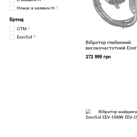
1
Немає в наявності
Бренд
1
GTM
9
EnerSol
Вібратор глибинний
високочастотний Ener
50PRO
272 999 грн