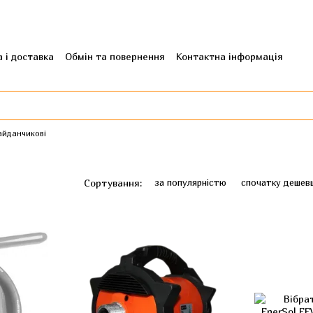
 і доставка
Обмін та повернення
Контактна інформація
гуки про магазин
айданчикові
Сортування:
за популярністю
спочатку дешев