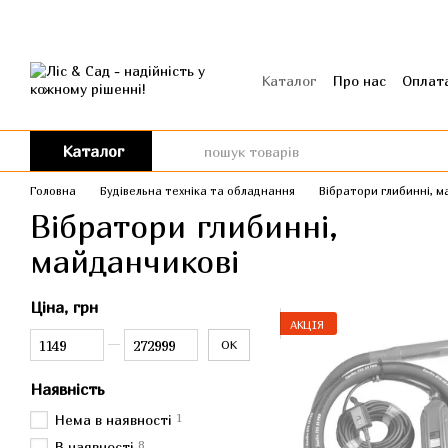
Перейти до основного контенту
Каталог
Про нас
Оплата
Угода користувача
Від
Каталог
Головна
Будівельна техніка та обладнання
Вібратори глибинні, м
Вібратори глибинні,
майданчикові
Ціна, грн
АКЦІЯ
Від Ціна, грн
До Ціна, грн
ОК
Наявність
1
Нема в наявності
8
В наявності