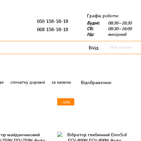
Графік роботи:
050 158-18-18
Будні:
08:30–18:30
Сб:
08:30–16:00
068 158-18-18
Нд:
вихідний
Вхід
Мій кошик
Відображення:
ше
спочатку дорожчі
за назвою
−18%