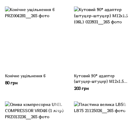
Конічне ущільнення 6
Кутовий 90* адаптер
(штуцер-штуцер) М12х1,5
80 грн
(06L)
203 грн