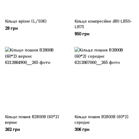
Кільце врізне (L/S06)
Кільце компресійне d80 LB50-
LB75
29 грн
950 грн
Кільце пошня B2800B (60*2)
Кільце пошня B2800B (60*2)
верхнє
середнє
262 грн
306 грн