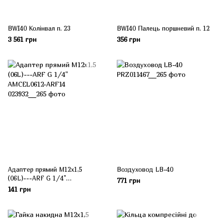
BWI40 Колінвал п. 23
BWI40 Палець поршневий п. 12
3 561 грн
356 грн
Адаптер прямий М12х1,5
Воздуховод LB-40
(06L)---ARF G 1/4"
771 грн
AMCEL0612-ARF14
141 грн