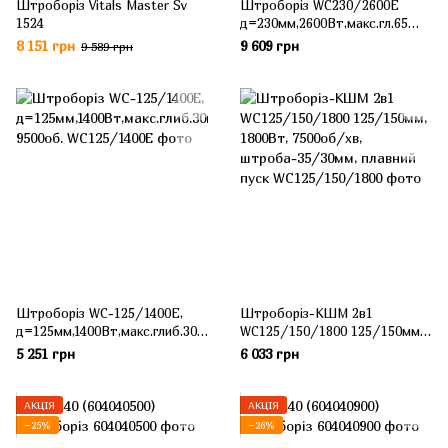
Штроборіз Vitals Master Sv
Штроборіз WC230/2600E
1524
д=230мм,2600Вт,макс.гл.65
мм,6600об.
8 151 грн
9 609 грн
9 589 грн
Штроборіз WС-125/1400E,
Штроборіз-КШМ 2в1
д=125мм,1400Вт,макс.глиб.30м
WC125/150/1800 125/150мм,
м, 9500об.
1800Вт, 7500об/хв,
5 251 грн
6 033 грн
штроба-35/30мм, плавний
пуск
АКЦІЯ
АКЦІЯ
−25%
−26%