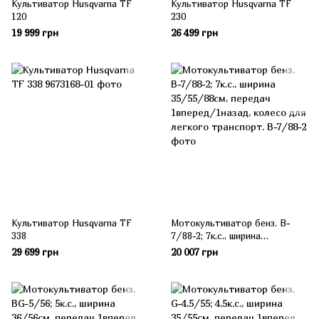
Культиватор Husqvarna TF
Культиватор Husqvarna TF
120
230
19 999 грн
26 499 грн
Культиватор Husqvarna TF
Мотокультиватор бенз. B-
338
7/88-2; 7к.с., ширина
35/55/88см, передач
29 699 грн
20 007 грн
1вперед/1назад, колесо для
легкого транспорт.