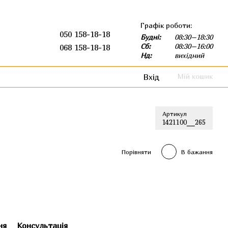
Графік роботи:
050 158-18-18
Будні:
08:30–18:30
Сб:
08:30–16:00
068 158-18-18
Нд:
вихідний
Вхід
Мій кошик
Артикул
1421100__265
Порівняти
В бажання
ня
Консультація