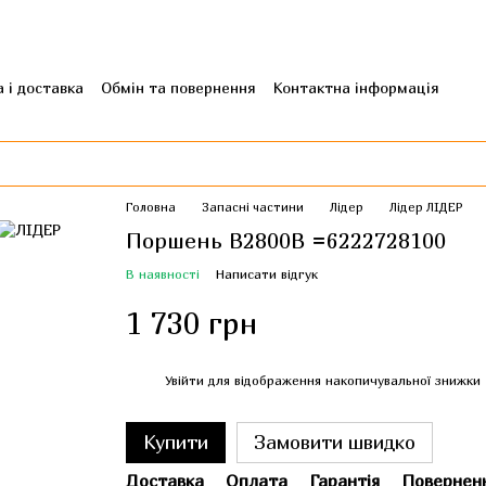
 і доставка
Обмін та повернення
Контактна інформація
гуки про магазин
Головна
Запасні частини
Лідер
Лідер ЛІДЕР
Поршень B2800B =6222728100
В наявності
Написати відгук
1 730 грн
%
Увійти
для відображення накопичувальної знижки
Купити
Замовити швидко
Доставка
Оплата
Гарантія
Повернен