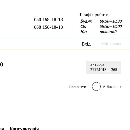
Графік роботи:
050 158-18-18
Будні:
08:30–18:30
Сб:
08:30–16:00
068 158-18-18
Нд:
вихідний
Вхід
Мій кошик
0
Артикул
21124013__265
Порівняти
В бажання
ня
Консультація