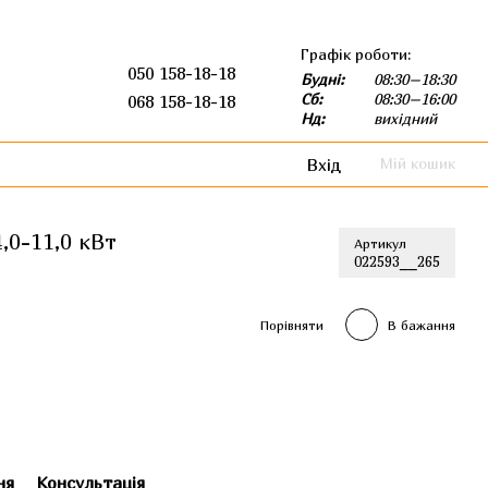
Графік роботи:
050 158-18-18
Будні:
08:30–18:30
Сб:
08:30–16:00
068 158-18-18
Нд:
вихідний
Вхід
Мій кошик
0-11,0 кВт
Артикул
022593__265
Порівняти
В бажання
ня
Консультація