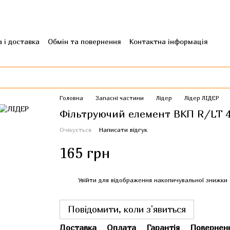
 і доставка
Обмін та повернення
Контактна інформація
гуки про магазин
Головна
Запасні частини
Лідер
Лідер ЛІДЕР
Фільтруючий елемент ВКП R/LT 4,
Очікується
Написати відгук
165 грн
%
Увійти
для відображення накопичувальної знижки
Повідомити, коли з'явиться
Доставка
Оплата
Гарантія
Повернен