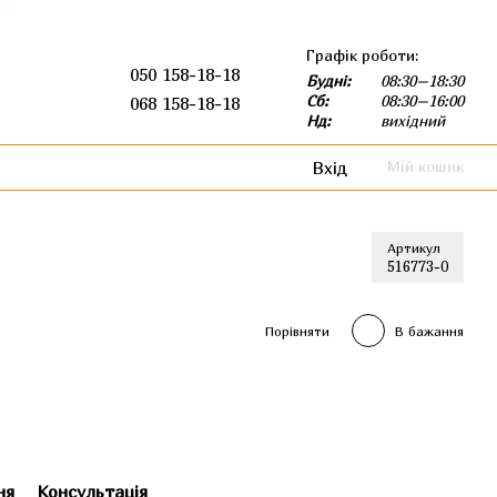
Графік роботи:
050 158-18-18
Будні:
08:30–18:30
Сб:
08:30–16:00
068 158-18-18
Нд:
вихідний
Вхід
Мій кошик
Артикул
516773-0
Порівняти
В бажання
ня
Консультація