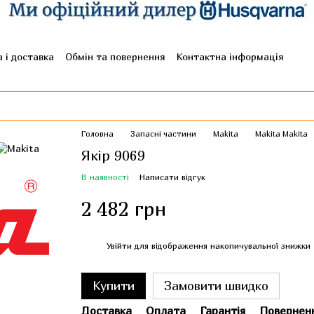
 і доставка
Обмін та повернення
Контактна інформація
гуки про магазин
Головна
Запасні частини
Makita
Makita Makita
Якір 9069
В наявності
Написати відгук
2 482 грн
%
Увійти
для відображення накопичувальної знижки
Купити
Замовити швидко
Доставка
Оплата
Гарантія
Повернен