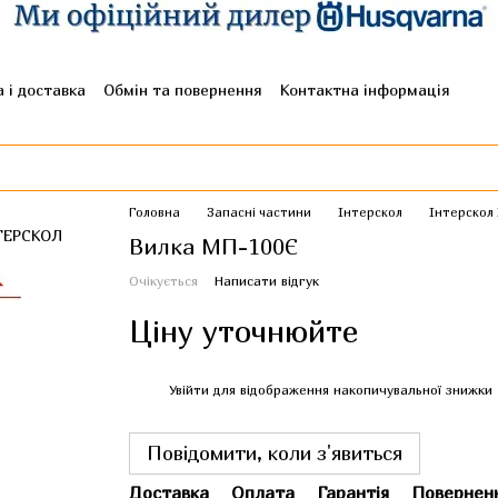
 і доставка
Обмін та повернення
Контактна інформація
гуки про магазин
Головна
Запасні частини
Інтерскол
Інтерскол
Вилка МП-100Є
Очікується
Написати відгук
Ціну уточнюйте
%
Увійти
для відображення накопичувальної знижки
Повідомити, коли з'явиться
Доставка
Оплата
Гарантія
Повернен