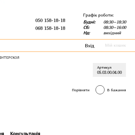
Графік роботи:
050 158-18-18
Будні:
08:30–18:30
Сб:
08:30–16:00
068 158-18-18
Нд:
вихідний
Вхід
Мій кошик
 ІНТЕРСКОЛ
Артикул
05.03.00.04.00
Порівняти
В бажання
ня
Консультація