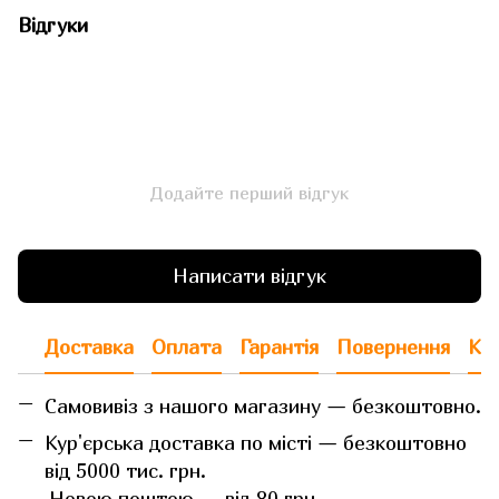
Відгуки
Додайте перший відгук
Написати відгук
Доставка
Оплата
Гарантія
Повернення
Кон
Самовивіз з нашого магазину — безкоштовно.
Кур'єрська доставка по місті — безкоштовно
від 5000 тис. грн.
Новою поштою — від 80 грн.