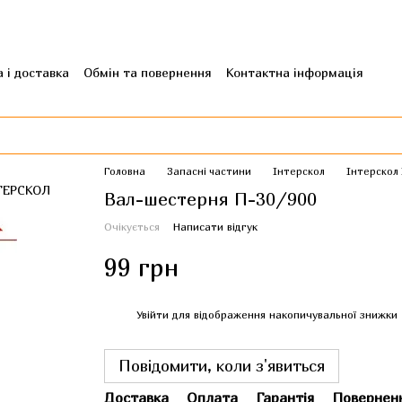
 і доставка
Обмін та повернення
Контактна інформація
гуки про магазин
Головна
Запасні частини
Інтерскол
Інтерскол
Вал-шестерня П-30/900
Очікується
Написати відгук
99 грн
%
Увійти
для відображення накопичувальної знижки
Повідомити, коли з'явиться
Доставка
Оплата
Гарантія
Повернен