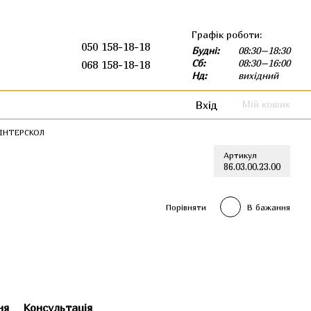
Графік роботи:
050 158-18-18
Будні:
08:30–18:30
Сб:
08:30–16:00
068 158-18-18
Нд:
вихідний
Вхід
Мій кошик
 ІНТЕРСКОЛ
Артикул
86.03.00.23.00
Порівняти
В бажання
ня
Консультація