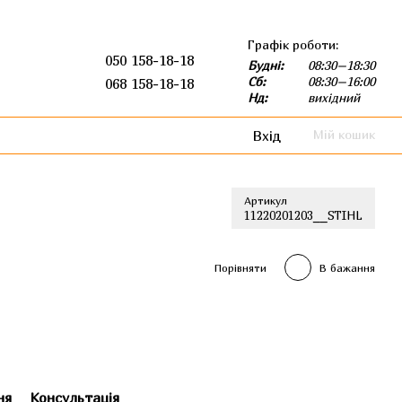
Графік роботи:
050 158-18-18
Будні:
08:30–18:30
Сб:
08:30–16:00
068 158-18-18
Нд:
вихідний
Вхід
Мій кошик
Артикул
11220201203__STIHL
Порівняти
В бажання
ня
Консультація