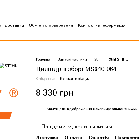
 і доставка
Обмін та повернення
Контактна інформація
гуки про магазин
Головна
Запасні частини
Stihl
Stihl STIHL
Циліндр в зборі MS640 064
Очікується
Написати відгук
8 330 грн
%
Увійти
для відображення накопичувальної знижки
Повідомити, коли з'явиться
Доставка
Оплата
Гарантія
Повернен