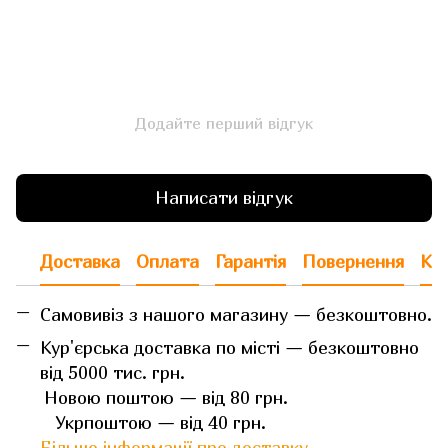
Додайте перший відгук
Написати відгук
Доставка
Оплата
Гарантія
Повернення
Кон
Самовивіз з нашого магазину — безкоштовно.
Кур'єрська доставка по місті — безкоштовно
від 5000 тис. грн.
Новою поштою — від 80 грн.
Укрпоштою — від 40 грн.
Більше інформації про доставку