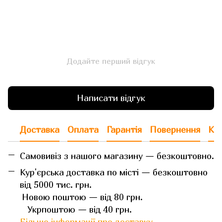
Додайте перший відгук
Написати відгук
Доставка
Оплата
Гарантія
Повернення
Кон
Самовивіз з нашого магазину — безкоштовно.
Кур'єрська доставка по місті — безкоштовно
від 5000 тис. грн.
Новою поштою — від 80 грн.
Укрпоштою — від 40 грн.
Більше інформації про доставку