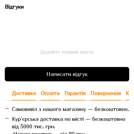
Відгуки
Додайте перший відгук
Написати відгук
Доставка
Оплата
Гарантія
Повернення
Кон
Самовивіз з нашого магазину — безкоштовно.
Кур'єрська доставка по місті — безкоштовно
від 5000 тис. грн.
Новою поштою — від 80 грн.