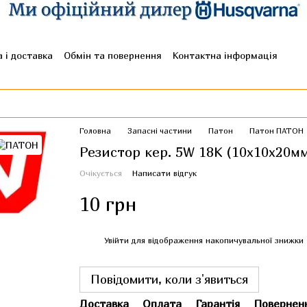
 і доставка
Обмін та повернення
Контактна інформація
гуки про магазин
Головна
Запасні частини
Патон
Патон ПАТОН
Резистор кер. 5W 18K (10x10x20м
Очікується
Написати відгук
10 грн
%
Увійти
для відображення накопичувальної знижки
Повідомити, коли з'явиться
Доставка
Оплата
Гарантія
Повернен