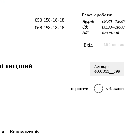
Графік роботи:
050 158-18-18
Будні:
08:30–18:30
Сб:
08:30–16:00
068 158-18-18
Нд:
вихідний
Вхід
Мій кошик
м) вивідний
Артикул
4002344__296
Порівняти
В бажання
ня
Консультація