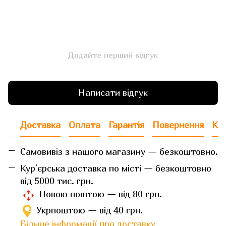
Додайте перший відгук
Написати відгук
Доставка
Оплата
Гарантія
Повернення
Кон
Самовивіз з нашого магазину — безкоштовно.
Кур'єрська доставка по місті — безкоштовно
від 5000 тис. грн.
Новою поштою — від 80 грн.
Укрпоштою — від 40 грн.
Більше інформації про доставку