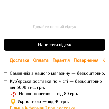
Додайте перший відгук
Написати відгук
Доставка
Оплата
Гарантія
Повернення
Кон
Самовивіз з нашого магазину — безкоштовно.
Кур'єрська доставка по місті — безкоштовно
від 5000 тис. грн.
Новою поштою — від 80 грн.
Укрпоштою — від 40 грн.
Більше інформації про доставку