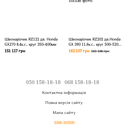
Швонарізчик RZ122 дв. Honda
Швонарізчик RZ202 дв.Honda
GX270 8,4к.с., круг 350-400мм
GX 390 11,6к.с., круг 500-520мм
(не йде в комплекті), гл. різу
151 117 грн
162 107 грн
162 108 грн
20см
050 158-18-18
068 158-18-18
Контактна інформація
Повна версія сайту
Мапа сайту
2006-2025©