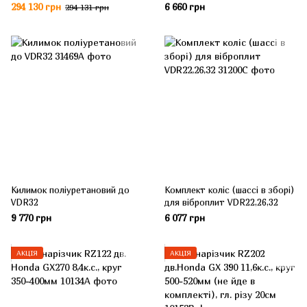
HATZ1B20 4,6к.с. 215кг. розмір
294 130 грн
6 660 грн
294 131 грн
плити 500*750мм (з колесами)
Килимок поліуретановий до
Комплект коліс (шассі в зборі)
VDR32
для віброплит VDR22,26,32
9 770 грн
6 077 грн
АКЦІЯ
АКЦІЯ