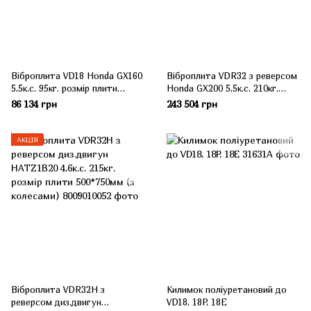
Віброплита VD18 Honda GX160
Віброплита VDR32 з реверсом
5,5к.с. 95кг. розмір плити
Honda GX200 5,5к.с. 210кг.
450*565мм, з баком для води.
розмір плити 500*750мм (з
86 134 грн
243 504 грн
колесами)
АКЦІЯ
Віброплита VDR32H з
Килимок поліуретановий до
реверсом диз.двигун
VD18, 18P, 18E