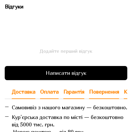
Відгуки
Додайте перший відгук
Написати відгук
Доставка
Оплата
Гарантія
Повернення
Кон
Самовивіз з нашого магазину — безкоштовно.
Кур'єрська доставка по місті — безкоштовно
від 5000 тис. грн.
Новою поштою — від 80 грн.