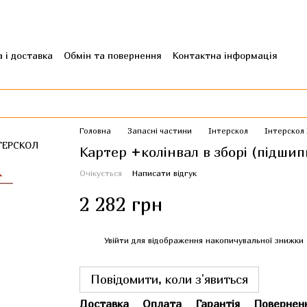
 і доставка
Обмін та повернення
Контактна інформація
гуки про магазин
Головна
Запасні частини
Інтерскол
Інтерскол
Картер +колінвал в зборі (підши
Очікується
Написати відгук
2 282 грн
%
Увійти
для відображення накопичувальної знижки
Повідомити, коли з'явиться
Доставка
Оплата
Гарантія
Повернен