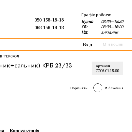
Графік роботи:
050 158-18-18
Будні:
08:30–18:30
Сб:
08:30–16:00
068 158-18-18
Нд:
вихідний
Вхід
Мій кошик
 ІНТЕРСКОЛ
пник+сальник) КРБ 23/33
Артикул
77.06.01.15.00
Порівняти
В бажання
ня
Консультація