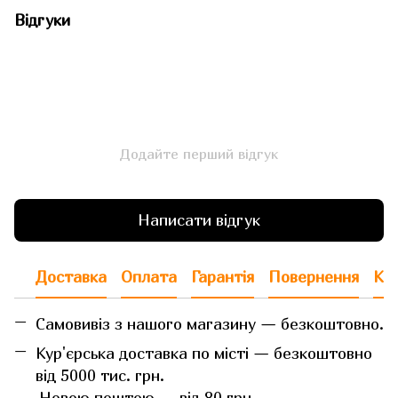
Відгуки
Додайте перший відгук
Написати відгук
Доставка
Оплата
Гарантія
Повернення
Кон
Самовивіз з нашого магазину — безкоштовно.
Кур'єрська доставка по місті — безкоштовно
від 5000 тис. грн.
Новою поштою — від 80 грн.