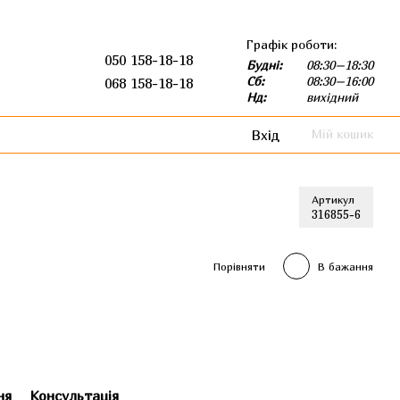
Графік роботи:
050 158-18-18
Будні:
08:30–18:30
Сб:
08:30–16:00
068 158-18-18
Нд:
вихідний
Вхід
Мій кошик
Артикул
316855-6
Порівняти
В бажання
ня
Консультація