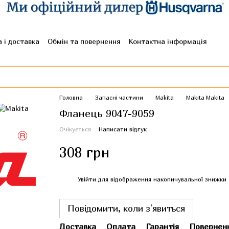
 і доставка
Обмін та повернення
Контактна інформація
гуки про магазин
Головна
Запасні частини
Makita
Makita Makita
Фланець 9047-9059
Очікується
Написати відгук
308 грн
%
Увійти
для відображення накопичувальної знижки
Повідомити, коли з'явиться
Доставка
Оплата
Гарантія
Повернен