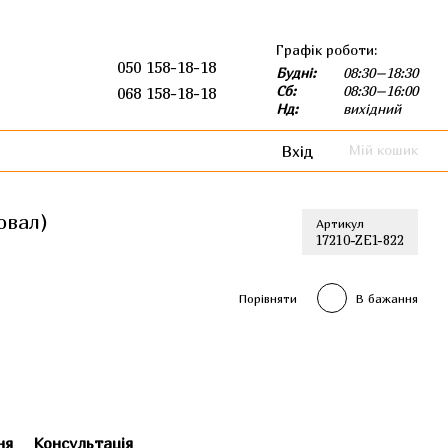
Графік роботи:
050 158-18-18
Будні:
08:30–18:30
Сб:
08:30–16:00
068 158-18-18
Нд:
вихідний
Вхід
Мій кошик
овал)
Артикул
17210-ZE1-822
Порівняти
В бажання
ня
Консультація