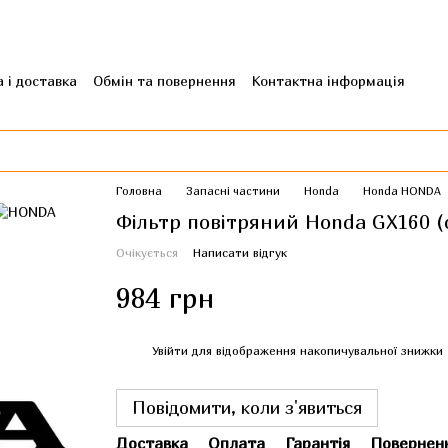
 і доставка
Обмін та повернення
Контактна інформація
гуки про магазин
Головна
Запасні частини
Honda
Honda HONDA
Фільтр повітряний Honda GX160 (
Очікується
Написати відгук
984 грн
%
Увійти
для відображення накопичувальної знижки
Повідомити, коли з'явиться
Доставка
Оплата
Гарантія
Повернен