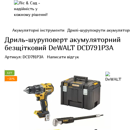
Акумуляторні інструменти
Дрилі-шурупокрути акумулятор
Дриль-шуруповерт акумуляторний
безщітковий DeWALT DCD791P3A
Артикул:
DCD791P3A
Написати відгук
ХІТ
−21%