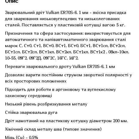
Опис
Зварювальний дріт Vulkan ER70S-6, 1 мм - якісна присадка
для зварювання низьковуглецевих та низьколегованих
сталей. Поставляється у пластиковій котушці вагою 5 кг.
Призначення та сфера застосування: використовується для
автоматичного та напівавтоматичного зварювання сталі
марок С, Ст0, Ст1, ВСт0, ВСт1, БСт0, БСт1, ВСт1сп, ВСт2сп,
БСт1сп, БСт2сп, ВСт1кп, ВСт2кп, БСт1кп, ВСт1к2 , 08кп-10кп,
10-55, 09Г2, 09Г2Д, 09Г2С, 16ГС, 14Г2.
Переваги зварювального дроту Vulkan ER70S-6, 1 мм
Дозволяє варити постійним струмом зворотної полярності у
всіх просторових положеннях
Підходить для роботи в аргоновому та вуглекислому
захисному середовищі
Низький рівень розбризкування металу
Стійка зварювальна дуга
Дріт намотаний на пластикову котушку діаметром 200 мм.
Хімічний склад металу шва (типове значення)
Мідь (Cu) - 0.5%