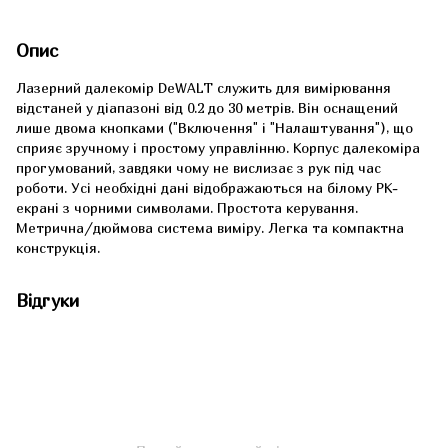
Опис
Лазерний далекомір DeWALT служить для вимірювання
відстаней у діапазоні від 0.2 до 30 метрів. Він оснащений
лише двома кнопками (″Включення″ і ″Налаштування″), що
сприяє зручному і простому управлінню. Корпус далекоміра
прогумований, завдяки чому не вислизає з рук під час
роботи. Усі необхідні дані відображаються на білому РК-
екрані з чорними символами. Простота керування.
Метрична/дюймова система виміру. Легка та компактна
конструкція.
Відгуки