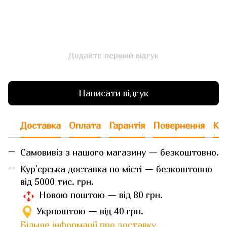
Додайте перший відгук
Написати відгук
Доставка
Оплата
Гарантія
Повернення
Кон
Самовивіз з нашого магазину — безкоштовно.
Кур'єрська доставка по місті — безкоштовно
від 5000 тис. грн.
Новою поштою — від 80 грн.
Укрпоштою — від 40 грн.
Більше інформації про доставку