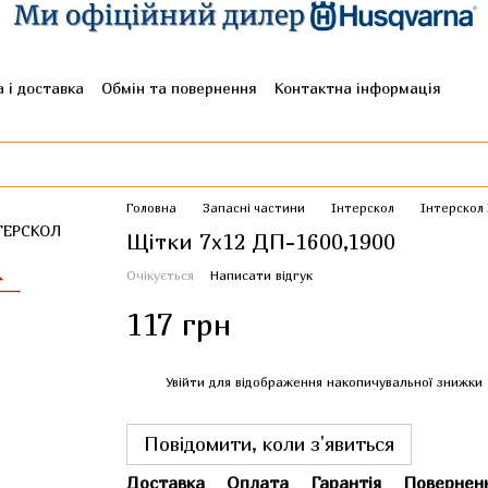
 і доставка
Обмін та повернення
Контактна інформація
гуки про магазин
Головна
Запасні частини
Інтерскол
Інтерскол
Щітки 7х12 ДП-1600,1900
Очікується
Написати відгук
117 грн
%
Увійти
для відображення накопичувальної знижки
Повідомити, коли з'явиться
Доставка
Оплата
Гарантія
Повернен