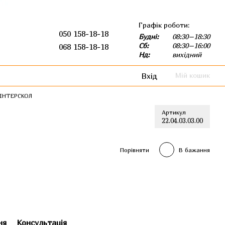
Графік роботи:
050 158-18-18
Будні:
08:30–18:30
Сб:
08:30–16:00
068 158-18-18
Нд:
вихідний
Вхід
Мій кошик
 ІНТЕРСКОЛ
Артикул
22.04.03.03.00
Порівняти
В бажання
ня
Консультація