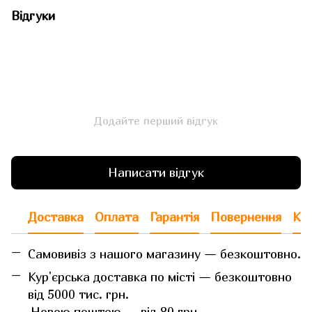
Відгуки
Додайте перший відгук
Написати відгук
Доставка
Оплата
Гарантія
Повернення
Кон
Самовивіз з нашого магазину — безкоштовно.
Кур'єрська доставка по місті — безкоштовно
від 5000 тис. грн.
Новою поштою — від 80 грн.